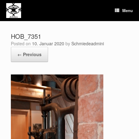
Skip
to
Menu
content
HOB_7351
Posted on
10. Januar 2020
by
Schmiedeadmini
← Previous