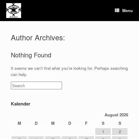
Skip
to
Menu
content
Author Archives:
Nothing Found
It seems we can’t find what you’re looking for. Perhaps searching
can help.
Search
for:
Kalender
August 2026
M
D
M
D
F
S
S
1
2