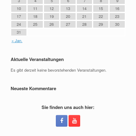
3
4
5
6
7
8
9
10
11
12
13
14
15
16
17
18
19
20
21
22
23
24
25
26
27
28
29
30
31
« Jan.
Aktuelle Veranstaltungen
Es gibt derzeit keine bevorstehenden Veranstaltungen.
Neueste Kommentare
Sie finden uns auch hier: